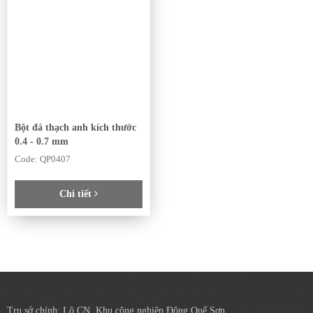
Bột đá thạch anh kích thước
0.4 - 0.7 mm
Code: QP0407
Chi tiết
Trụ sở chính: Lô CN, Khu công nghiệp Đông Quế Sơn,