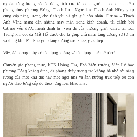
nguồn năng lượng có tác động tích cực tới con người. Theo quan niệm
phong thủy phương Đông, Thạch Lựu Ngọc hay Thạch Anh Hồng giúp
cung cấp năng lượng cho tình yêu và gìn giữ hôn nhân. Citrine – Thạch
Anh Vàng mang đến những may mắn trong kinh doanh, tài chính bởi
Citrine vốn được mệnh danh là "viên đá của thương gia", chiêu tài lộc.
Trong khi đó, đá Mắt Hổ được cho là giúp chủ nhân tăng cường sự tự tin
và dũng khí; Mã Não giúp tăng cường sức khỏe, giao tiếp…
Vậy, đá phong thủy có tác dụng không và tác dụng như thế nào?
Chuyên gia phong thủy, KTS Hoàng Trà, Phó Viện trưởng Viện Lý học
phương Đông khẳng định, đá phong thủy tương tác không hề nhỏ tới năng
lượng của một khu đất hay một ngôi nhà và ảnh hưởng trực tiếp tới con
người theo từng cấp độ theo từng loại khác nhau.