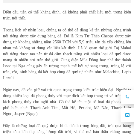
Điều đầu tiên có thể khẳng định, đá không phải chất liệu mới trong kiến
trúc, nội thất.
Trong lịch sử nhân loại, chúng ta có thể dễ dàng kể tên những công trình
nổi tiếng được xây dựng bằng đá. Đó là Kim Tự Tháp Cheops được xây
dựng từ khoảng những năm 2560 TCN với 5,9 triệu tấn đá xếp chồng lên
nhau mà không sử dụng vật liệu kết dính. Là kì quan thế giới Taj Mahal
nổi tiếng được tạo nên từ đá cẩm thạch trắng với nhiều loại đá quý được
mang từ nhiều nơi trên thế giới. Cung điện Mùa Đông hay nhà thờ thánh
Issac tại Nga cũng gây ấn tượng mạnh mẽ bởi sự sang trọng, tráng lệ với
trần, cột, sảnh bằng đá kết hợp cùng đá quý tự nhiên như Malachite, Lapis
Lazuli…
Ngày nay, đá vẫn giữ vai trò quan trọng trong kiến trúc hiện đại. Người ta
dùng nhiều loại đá phong thủy với mục đích kết hợp trang trí và trấn yểm,
kích phong thủy cho ngôi nhà. Có thể kể tên một số loại đá phong thủy
phổ biến như: Thạch Anh Tím, Mắt Hổ, Peridot, Mã Não, Thạch Lựu
Ngọc, Jasper (Ngọc)…
Đây là những loại đá quý được hình thành trong lòng đất, trải qua hàng
triệu năm hấp thụ năng lượng đất trời, vì thế mà bản thân chúng mang